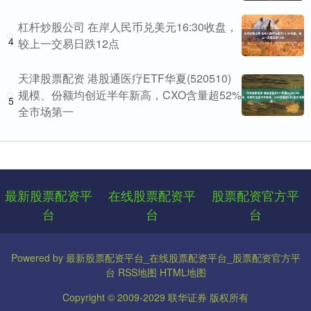
杠杆炒股公司 在岸人民币兑美元16:30收盘，
4
较上一交易日跌12点
天津股票配资 港股通医疗ETF华夏(520510)
规模、份额均创近半年新高，CXO含量超52%
5
全市场第一
最新股票配资平
在线股票配资平
股票配资官方平
台
台
台
Powered by
最新股票配资平台_在线股票配资平台_股票配资官方平
台
RSS地图
HTML地图
Copyright
© 2009-2029
联华证券
版权所有