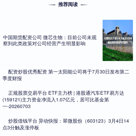
推荐阅读
中国期货配资公司 微芯生物：目前公司未观
察到此类政策对公司经营产生明显影响
​配资炒股优秀配资 第一太阳能公司将于7月30日发布第二
季度财报
​正规股票交易平台 ETF主力榜 | 港股通汽车ETF易方达
(159121)主力资金净流入1.07亿元，居可比基金第
一-20260703
​炒股借钱平台 异动快报：翠微股份（603123）3月4日14
点3分触及涨停板