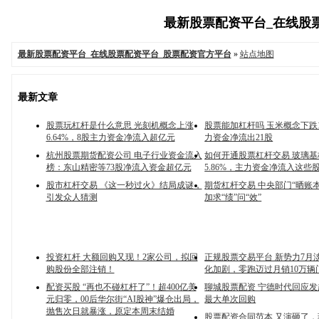
最新股票配资平台_在线股票配
最新股票配资平台_在线股票配资平台_股票配资官方平台
»
站点地图
最新文章
股票玩杠杆是什么意思 光刻机概念上涨
股票能加杠杆吗 玉米概念下跌1
6.64%，8股主力资金净流入超亿元
力资金净流出21股
杭州股票期货配资公司 电子行业资金流入
如何开通股票杠杆交易 玻璃
榜：东山精密等73股净流入资金超亿元
5.86%，主力资金净流入这些
股市杠杆交易 《这一秒过火》结局成谜，
期货杠杆交易 中央部门“晒账
引发众人猜测
加求“绩”问“效”
投资杠杆 大额回购又现！2家公司，拟回
正规股票交易平台 新势力7月
购股份全部注销！
化加剧，零跑迈过月销10万辆
配资买股 “再也不碰杠杆了”！超400亿美
聊城股票配资 宁德时代回应发
元归零，00后华尔街“AI股神”爆仓出局，
最大单次回购
抛售次日就暴涨，原定本周末结婚
股票配资合同范本 又演砸了