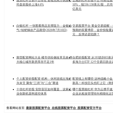
股票杠杆交易平台排名 诺福克南方铁路公
正规的杠杆炒股平台 特斯拉股
司盘前股价上涨4.6%
10%，报336.130美元/股，总市
亿美元
白银杠杆 一张图看商品支撑阻力：金银油
交易股票平台 黄金交易提醒
气+铂钯铜农产品期货(2026年7月10日)
预期的双重博弈，金价惊险重返
元，反弹还是陷阱？
期货配资网站大全 楼市供给侧改革见效 两
合肥炒股配资 从193跌到65
大核心城市新房库存不足1年
多海力士ETF 12个交易日跌
个人配资炒股配资 机构：休闲游戏出海方
配资线上有哪些 这种战略小
兴未艾 聚焦“三消”与“二合”赛道
新高！科技巨头也盯上它（附
十倍杠杆炒股 安防盲区如何覆盖，这家企
哪个股票能杠杆 华为云携手
业创新机器狗巡控体系
企业从粗放管理转向精细化运
查看网站首页:
最新股票配资平台_在线股票配资平台_股票配资官方平台