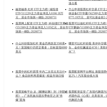
漫点看
融资融券 杠杆 ETF主力榜 | 城投债
怎么申请股票杠杆交易 ETF主力
ETF(511220)主力资金净流入6166.18万
体设备ETF华夏(562590)主
元，居全市场第一梯队-20260731
8775.19万元，居可比基金前2-20
股票网上配资 ETF主力榜 | 科创债ETF摩根
股票可以做杠杆吗 ETF主力榜 |
(551300)主力资金净流入3.05亿元，居全市
ETF鹏扬(511090)主力资金净流
场第一梯队-20260731
元，居全市场第一梯队-202607
什么叫炒股加杠杆 黄金恐再跌至3500美
哪里可以杠杆炒股 美伊外交
元！富国银行仍坚定看多：目标直指6000
头，金价狂飙逼近4150！美联
美元
水”？
股票中的杠杆原理 年内二次买点关注什
股票配资网平台网址 港股强势
么？ 食品饮料再度爆发 | 权益市场日报
近2%！汽车股全线大涨
股票策略平台 从《醒狮起舞》到《华阴老
股票配资监管 广东现代舞团
腔》，广东民族乐团乐季收官之演“夯
术团作品《心境》北美首演，
爆”星海
代舞蹈力量