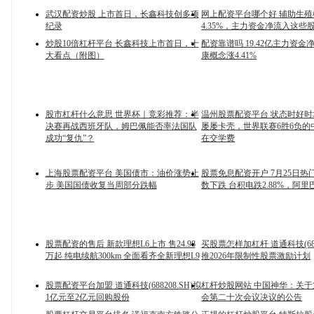
武汉配资炒股 上市首日，长鑫科技创多项
网上配资平台哪个好 辅助生殖
纪录
4.35%，主力资金净流入这些
炒股10倍杠杆平台 长鑫科技上市首日，十
配资靠谱吗 19.42亿主力资
大看点（附图）
康概念涨4.41%
股市杠杆什么意思 世界杯｜竞彩推荐：半
温州股票配资平台 状态时好
决赛再战西班牙队，姆巴佩能否率法国队
屡屡卡壳，世界联赛6胜6负的
成功“复仇”？
在交学费
上海股票配资平台 美国债市：油价涨势止
股票免息配资开户 7月25日热
步 美国国债收复当周部分跌幅
数下跌 台积电跌2.88%，阿里巴
股票配资的售后 新款理想L6上市 售24.98
买股票怎样加杠杆 道通科技(6882
万起 纯电续航300km 全面看齐全新理想L9
推2026年限制性股票激励计划
股票配资平台加盟 道通科技(688208.SH)拟
杠杆炒股网站 中国神华：关
1亿元至2亿元回购股份
会第二十次会议决议的公告