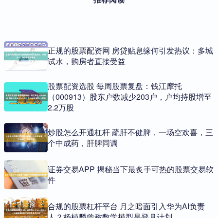
正规的股票配资网 房贷贴息缘何引发热议：多城
试水，购房者直接受益
股票配资选股 每周股票复盘：钱江摩托
（000913）股东户数减少203户，户均持股增至
2.2万股
炒股怎么开通杠杆 疏肝不健脾，一场空欢喜，三
个中成药，肝脾同调
证券交易APP 揭秘当下最炙手可热的股票交易软
件
合规的股票杠杆平台 月之暗面引入华为AI负责
人？杨植麟曾称数学模型是登月计划