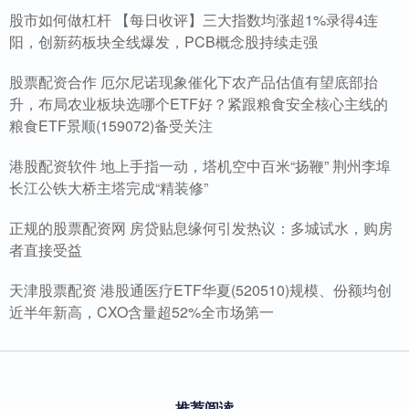
股市如何做杠杆 【每日收评】三大指数均涨超1%录得4连
阳，创新药板块全线爆发，PCB概念股持续走强
股票配资合作 厄尔尼诺现象催化下农产品估值有望底部抬
升，布局农业板块选哪个ETF好？紧跟粮食安全核心主线的
粮食ETF景顺(159072)备受关注
港股配资软件 地上手指一动，塔机空中百米“扬鞭” 荆州李埠
长江公铁大桥主塔完成“精装修”
正规的股票配资网 房贷贴息缘何引发热议：多城试水，购房
者直接受益
天津股票配资 港股通医疗ETF华夏(520510)规模、份额均创
近半年新高，CXO含量超52%全市场第一
推荐阅读