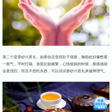
第二个是香砂六君丸，如果你总觉得肚子很胀，胸肋处好像憋着
一股气，平时打嗝、放屁比较频繁，心情烦躁的时候，胀痛感就
会更强烈，而且不想吃东西，可以试试香砂六君丸来健脾理气。