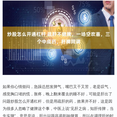
如果你心情烦闷，急躁总想发脾气，嘴巴又干又苦，老是叹气，
感觉胸口堵的慌，胀疼，晚上翻来覆去的睡不好，可能是肝出了
问题炒股怎么开通杠杆，但是用疏肝的药，效果并不好，这是因
为很多人忽略了健脾这个事，中医上说“见肝之病，知肝传脾，当
先实脾”，意思是说，肝出问题容易影响脾胃，所以在调理肝的时