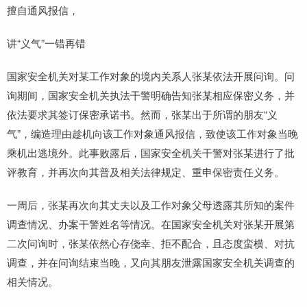
擅自通风报信，
讲“义气”一错再错
国家安全机关对某工作对象的境内关系人张某依法开展问询。问
询期间，国家安全机关执法干警明确告知张某相应保密义务，并
依法要求其签订保密承诺书。然而，张某出于所谓的朋友“义
气”，编造理由趁机向该工作对象通风报信，致使该工作对象当晚
乘机出逃境外。此事败露后，国家安全机关干警对张某进行了批
评教育，并再次向其普及相关法律规定、重申保密责任义务。
一周后，张某再次向其丈夫以及工作对象父母透露其所知的案件
调查情况、办案干警姓名等情况。在国家安全机关对张某开展第
二次问询时，张某依然心存侥幸、拒不配合，且态度蛮横、对抗
调查，并在问询结束当晚，又向其朋友泄露国家安全机关调查的
相关情况。