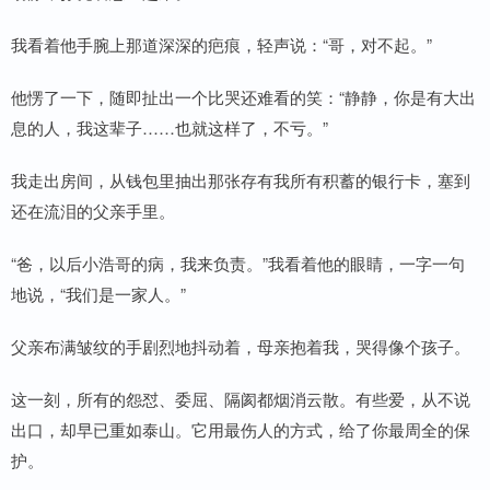
我看着他手腕上那道深深的疤痕，轻声说：“哥，对不起。”
他愣了一下，随即扯出一个比哭还难看的笑：“静静，你是有大出
息的人，我这辈子……也就这样了，不亏。”
我走出房间，从钱包里抽出那张存有我所有积蓄的银行卡，塞到
还在流泪的父亲手里。
“爸，以后小浩哥的病，我来负责。”我看着他的眼睛，一字一句
地说，“我们是一家人。”
父亲布满皱纹的手剧烈地抖动着，母亲抱着我，哭得像个孩子。
这一刻，所有的怨怼、委屈、隔阂都烟消云散。有些爱，从不说
出口，却早已重如泰山。它用最伤人的方式，给了你最周全的保
护。