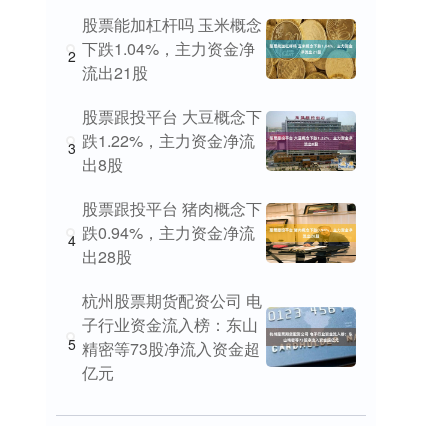
股票能加杠杆吗 玉米概念
下跌1.04%，主力资金净
2
流出21股
股票跟投平台 大豆概念下
跌1.22%，主力资金净流
3
出8股
股票跟投平台 猪肉概念下
跌0.94%，主力资金净流
4
出28股
杭州股票期货配资公司 电
子行业资金流入榜：东山
5
精密等73股净流入资金超
亿元