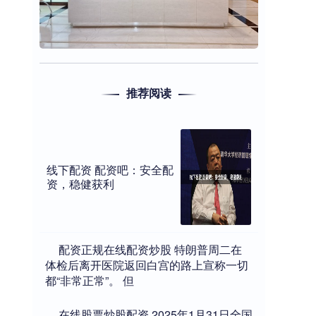
推荐阅读
线下配资 配资吧：安全配
资，稳健获利
​配资正规在线配资炒股 特朗普周二在
体检后离开医院返回白宫的路上宣称一切
都“非常正常”。 但
​在线股票炒股配资 2025年1月31日全国