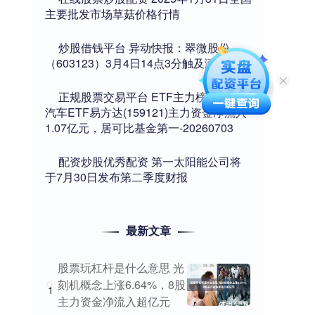
主要批发市场草菇价格行情
​炒股借钱平台 异动快报：翠微股份
（603123）3月4日14点3分触及涨停板
​正规股票交易平台 ETF主力榜 | 港股通
汽车ETF易方达(159121)主力资金净流入
1.07亿元，居可比基金第一-20260703
​配资炒股优秀配资 第一太阳能公司将
于7月30日发布第二季度财报
最新文章
股票玩杠杆是什么意思 光
刻机概念上涨6.64%，8股
1
主力资金净流入超亿元