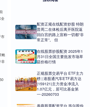
前
尔全
配资正规在线配资炒股 特朗
普周二在体检后离开医院返
回白宫的路上宣称一切都“非
开市
常正常”。 但
在线股票炒股配资 2025年1
席鲍
月31日全国主要批发市场草
并非
菇价格行情
正规股票交易平台 ETF主力
榜 | 港股通汽车ETF易方达
0
(159121)主力资金净流入
1.07亿元，居可比基金第
一-20260703
券商股票配资平台 韦尔股份