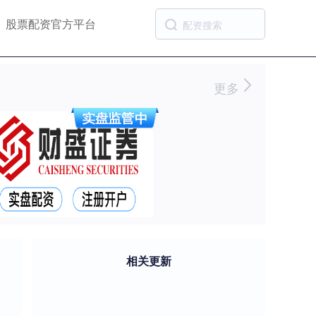
股票配资官方平台
更多
相关更新