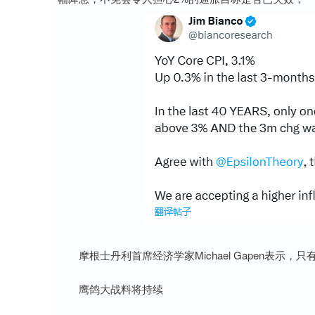
摩根士丹利首席经济学家Michael Gapen表示
鹰鸽大战料将持续