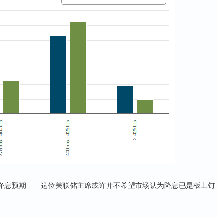
息预期——这位美联储主席或许并不希望市场认为降息已是板上钉