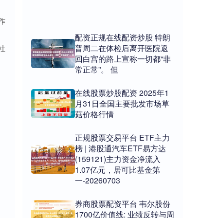
作
配资正规在线配资炒股 特朗
普周二在体检后离开医院返
社
回白宫的路上宣称一切都“非
常正常”。 但
在线股票炒股配资 2025年1
月31日全国主要批发市场草
菇价格行情
正规股票交易平台 ETF主力
榜 | 港股通汽车ETF易方达
(159121)主力资金净流入
1.07亿元，居可比基金第
一-20260703
券商股票配资平台 韦尔股份
1700亿价值线: 业绩反转与周