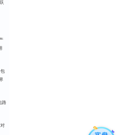
跃
产
用
软包
界
包路
是对