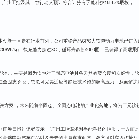
，广州工控及其一致行动人预计将合计持有孚能科技18.45%股权，一
创新一直走在行业前列，公司重磅产品SPS大软包动力电池已进入
Wh/kg，快充能力超过3C，循环寿命超4000圈，已获得了高端乘
软包，主要是因为软包对于固态电池具备天然的契合度和友好性，
在全固态阶段，软包可完美适应等静压技术施加超高压力，从而解决
方案”，未来随着半固态、全固态电池的产业化落地，将为三元软
证券日报》记者表示，“广州工控谋求对孚能科技的控股，一方面
的高端电动汽车产品以及未来的出海谋求配套，双方可以实现优势互