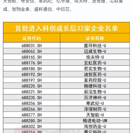
天智航、奇安信、寒武纪、亿华通、埃夫特、慧智微、芯联集
成、智翔金泰、盛科通信、中巨芯。