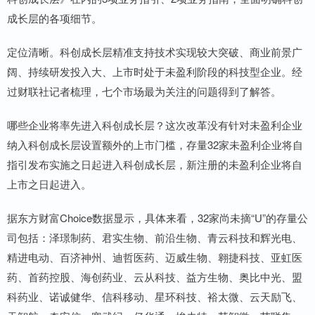
成长层的各项细节。
定位清晰。科创成长层精准支持技术实现较大突破、商业前景广
阔、持续研发投入大、上市时处于未盈利阶段的科技型企业。经
过财联社记者梳理，七个市场最为关注的问题得到了解答。
哪些企业将率先进入科创成长层？这次改革没有针对未盈利企业
纳入科创成长层设置额外的上市门槛，存量32家未盈利企业将自
指引发布实施之日起进入科创成长层，新注册的未盈利企业将自
上市之日起进入。
据东方财富Choice数据显示，具体来看，32家尚未摘“U”的存量公
司包括：泽璟制药、君实生物、前沿生物、青云科技和辉光电、
精进电动、百济神州、迪哲医药、迈威生物、翱捷科技、亚虹医
药、首药控股、海创药业、云从科技、益方生物、奥比中光、盟
科药业、诺诚健华、信科移动、星环科技、裕太微、云天励飞、