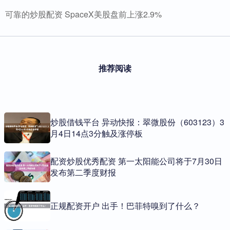
可靠的炒股配资 SpaceX美股盘前上涨2.9%
推荐阅读
炒股借钱平台 异动快报：翠微股份（603123）3
月4日14点3分触及涨停板
配资炒股优秀配资 第一太阳能公司将于7月30日
发布第二季度财报
正规配资开户 出手！巴菲特嗅到了什么？