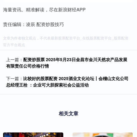
海量资讯、精准解读，尽在新浪财经APP
责任编辑：凌辰 配资炒股技巧
文章为作者独立观点，不代表最新股票配资平台_在线股票配资平台_股票配资
官方平台观点
上一篇：
配资炒股票 2025年5月23日金昌市金川天然农产品发展
有限责任公司价格行情
下一篇：
比较好的股票配资 2025酒业文化论坛丨会稽山文化公司
总经理王栓 ：企业可大胆探索社会公益活动
相关文章