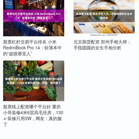
股票杠杆交易平台排名 小米
北京期货配资 郑州手相大师：
RedmiBook Pro 14：轻薄本中
手指圆圆的女生手相分析
的“超级赛亚人”
股票线上配资哪个平台好 重庆
小哥装修4米6层高毛坯房，130
㎡装修只用3W，网友：真的服
了